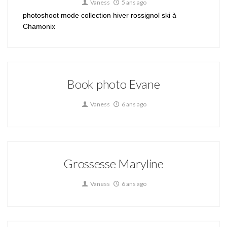
Vaness
5 ans ago
photoshoot mode collection hiver rossignol ski à
Chamonix
Book photo Evane
Vaness
6 ans ago
Grossesse Maryline
Vaness
6 ans ago