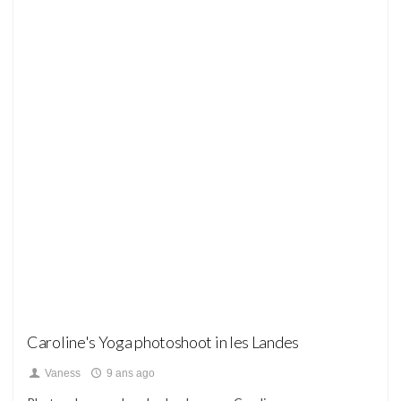
Blog
Caroline's Yoga photoshoot in les Landes
Vaness
9 ans ago