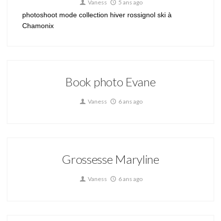
Vaness
5 ans ago
photoshoot mode collection hiver rossignol ski à
Chamonix
Book photo Evane
Vaness
6 ans ago
Grossesse Maryline
Vaness
6 ans ago